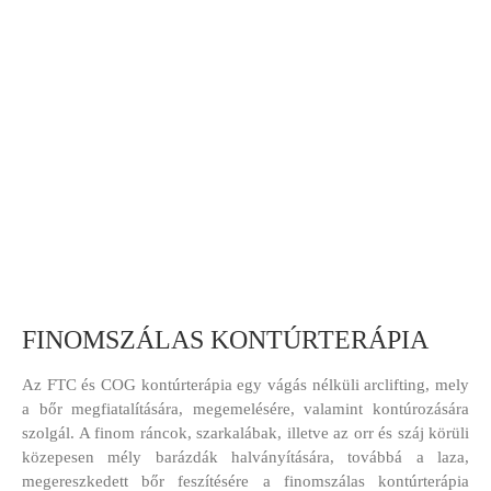
FINOMSZÁLAS KONTÚRTERÁPIA
Az FTC és COG kontúrterápia egy vágás nélküli arclifting, mely
a bőr megfiatalítására, megemelésére, valamint kontúrozására
szolgál. A finom ráncok, szarkalábak, illetve az orr és száj körüli
közepesen mély barázdák halványítására, továbbá a laza,
megereszkedett bőr feszítésére a finomszálas kontúrterápia