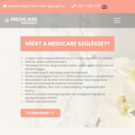
szuleszet@medicare-group.hu
+36 1 465 3131