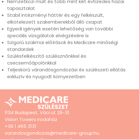
Nemzetközi múlt és több mint két évtizedes hazai
tapasztalat
Stabil intézményi háttér és egy felkészült,
elkötelezett szakemberekből álló csapat
Egyedi igények esetén lehetőség van további
speciális vizsgálatok elvégzésére is
Szigorú szakmai előírások és Medicare minőségi
standardek
Szülésfelkészítő szülésznőnkkel és
csecsemőápolónkkal
Teljeskörű várandósgondozási és szülészeti ellátás
exkluzív és nyugodt környezetben
1134 Budapest, Váci út 29-31.
Vision Towers irodaház
+36 1 465 3131
varandosgondozas@medicare-group.hu