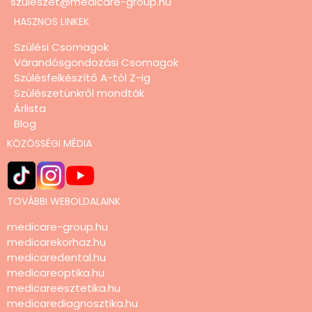
szuleszet@medicare-group.hu
HASZNOS LINKEK
Szülési Csomagok
Várandósgondozási Csomagok
Szülésfelkészítő A-tól Z-ig
Szülészetünkről mondták
Árlista
Blog
KÖZÖSSÉGI MÉDIA
TOVÁBBI WEBOLDALAINK
medicare-group.hu
medicarekorhaz.hu
medicaredental.hu
medicareoptika.hu
medicareesztetika.hu
medicarediagnosztika.hu