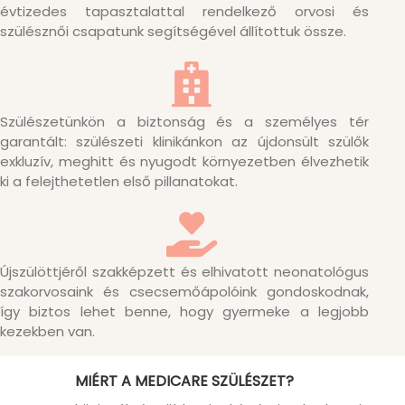
évtizedes tapasztalattal rendelkező orvosi és
szülésznői csapatunk segítségével állítottuk össze.
Szülészetünkön a biztonság és a személyes tér
garantált: szülészeti klinikánkon az újdonsült szülők
exkluzív, meghitt és nyugodt környezetben élvezhetik
ki a felejthetetlen első pillanatokat.
Újszülöttjéről szakképzett és elhivatott neonatológus
szakorvosaink és csecsemőápolóink gondoskodnak,
így biztos lehet benne, hogy gyermeke a legjobb
kezekben van.
MIÉRT A MEDICARE SZÜLÉSZET?