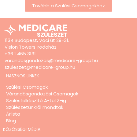
Tovább a Szülési Csomagokhoz
1134 Budapest, Váci út 29-31.
Vision Towers irodaház
+36 1 465 3131
varandosgondozas@medicare-group.hu
szuleszet@medicare-group.hu
HASZNOS LINKEK
Szülési Csomagok
Várandósgondozási Csomagok
Szülésfelkészítő A-tól Z-ig
Szülészetünkről mondták
Árlista
Blog
KÖZÖSSÉGI MÉDIA