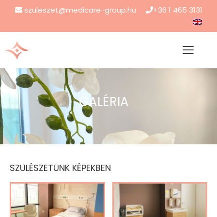
szuleszet@medicare-group.hu
+36 1 465 3131
GALÉRIA
SZÜLÉSZETÜNK KÉPEKBEN