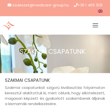
szuleszet@medicare-group.hu
+36 1 465 3131
SZAKMAI CSAPATUNK
SZAKMAI CSAPATUNK
Szakmai csapatunkat szigorú kiválasztási folyamaton
keresztül alakítottuk ki, mert célunk, hogy elkötelezett,
magasan képzett és gyakorlott szakemberek álljanak
a kismamák rendelkezésére.