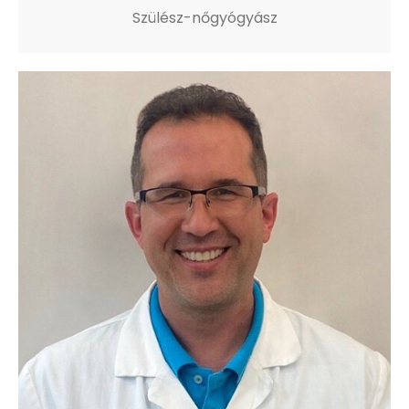
Szülész-nőgyógyász