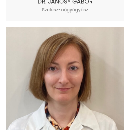
DR. JÁNOSY GÁBOR
Szülész-nőgyógyász