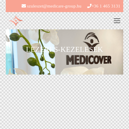
szuleszet@medicare-group.hu
+36 1 465 3131
LEZERES-KEZELESEK