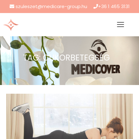
szuleszet@medicare-group.hu
+36 1 465 3131
TAG: CUKORBETEGSÉG