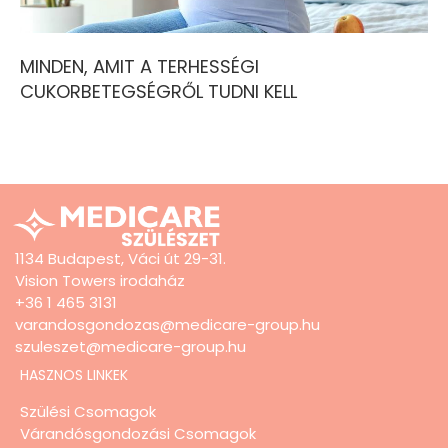
MINDEN, AMIT A TERHESSÉGI
CUKORBETEGSÉGRŐL TUDNI KELL
1134 Budapest, Váci út 29-31.
Vision Towers irodaház
+36 1 465 3131
varandosgondozas@medicare-group.hu
szuleszet@medicare-group.hu
HASZNOS LINKEK
Szülési Csomagok
Várandósgondozási Csomagok