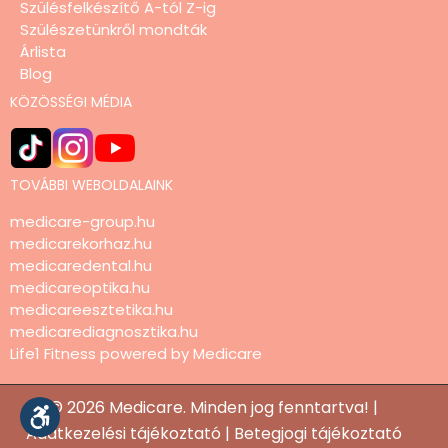
Szülésfelkészítő A-tól Z-ig
Szülészetünkről mondták
Árlista
Blog
KÖZÖSSÉGI MÉDIA
TOVÁBBI WEBOLDALAINK
medicare-group.hu
medicarekorhaz.hu
medicaredental.hu
medicareoptika.hu
medicareesztetika.hu
medicarediagnosztika.hu
Life1 Fitness powered by Medicare
© 2026 Medicare. Minden jog fenntartva! |
Adatkezelési tájékoztató
|
Betegjogi tájékoztató