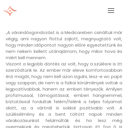
„A várandósgondozást is a Medicareben csináltuk már
végig, ami nagyon flottul zajlott, megnyugtató volt,
hogy minden időpontot nagyon előre egyeztettünk és
nem nekem kellett utánajárnom, hogy mikor hova és
miért kell mennem.
Viszont a legjobb döntés az volt, hogy a szülésre is itt
szerződtünk le. Az ember már eleve komfortosabban
érzi magát, hogy nem kell azon izgulni, lesz-e wc papír
vagy szappan, de nem is a fizikai körülmények voltak a
legpozitívabbak, hanem az emberi tényezők. Amilyen
profizmussal, támogatással, emberi hangnemmel,
bíztatással fordultak felém/felénk a teljes folyamat
alatt, az a vártnál is sokkal pozitívabb volt. A
szülésélmény és a bent töltött napok minden
várakozásunkat felülmúlták és ha lesz még
gyermekünk és megtehetjük, biztosan itt fog ő is