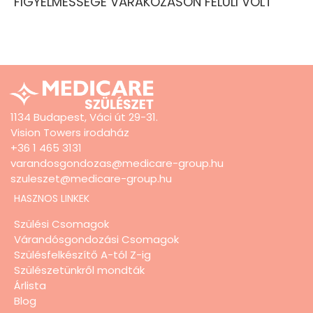
FIGYELMESSÉGE VÁRAKOZÁSON FELÜLI VOLT”
1134 Budapest, Váci út 29-31.
Vision Towers irodaház
+36 1 465 3131
varandosgondozas@medicare-group.hu
szuleszet@medicare-group.hu
HASZNOS LINKEK
Szülési Csomagok
Várandósgondozási Csomagok
Szülésfelkészítő A-tól Z-ig
Szülészetünkről mondták
Árlista
Blog