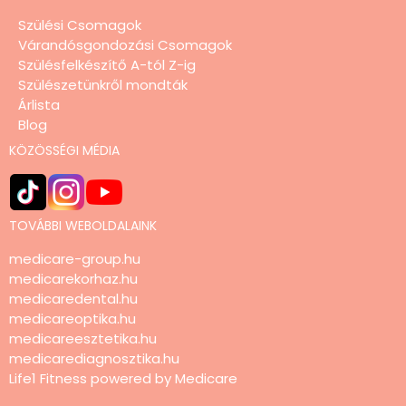
Szülési Csomagok
Várandósgondozási Csomagok
Szülésfelkészítő A-tól Z-ig
Szülészetünkről mondták
Árlista
Blog
KÖZÖSSÉGI MÉDIA
TOVÁBBI WEBOLDALAINK
medicare-group.hu
medicarekorhaz.hu
medicaredental.hu
medicareoptika.hu
medicareesztetika.hu
medicarediagnosztika.hu
Life1 Fitness powered by Medicare