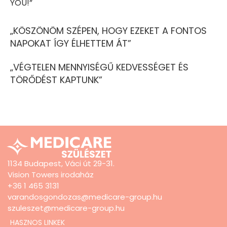
YOU!”
„KÖSZÖNÖM SZÉPEN, HOGY EZEKET A FONTOS
NAPOKAT ÍGY ÉLHETTEM ÁT”
„VÉGTELEN MENNYISÉGŰ KEDVESSÉGET ÉS
TÖRŐDÉST KAPTUNK”
1134 Budapest, Váci út 29-31.
Vision Towers irodaház
+36 1 465 3131
varandosgondozas@medicare-group.hu
szuleszet@medicare-group.hu
HASZNOS LINKEK