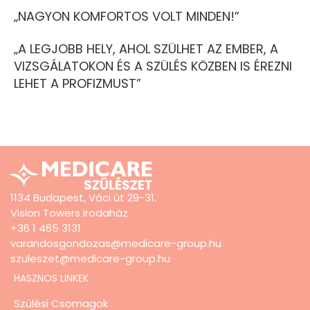
„NAGYON KOMFORTOS VOLT MINDEN!”
„A LEGJOBB HELY, AHOL SZÜLHET AZ EMBER, A
VIZSGÁLATOKON ÉS A SZÜLÉS KÖZBEN IS ÉREZNI
LEHET A PROFIZMUST”
1134 Budapest, Váci út 29-31.
Vision Towers irodaház
+36 1 465 3131
varandosgondozas@medicare-group.hu
szuleszet@medicare-group.hu
HASZNOS LINKEK
Szülési Csomagok