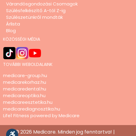
Várandósgondozási Csomagok
Szülésfelkészítő A-tól Z-ig
Szülészetünkről mondták
Árlista
Blog
KÖZÖSSÉGI MÉDIA
TOVÁBBI WEBOLDALAINK
medicare-group.hu
medicarekorhaz.hu
medicaredental.hu
medicareoptika.hu
medicareesztetika.hu
medicarediagnosztika.hu
Life1 Fitness powered by Medicare
© 2026 Medicare. Minden jog fenntartva! |