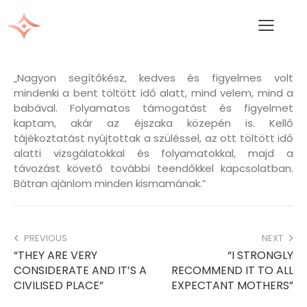
„Nagyon segítőkész, kedves és figyelmes volt
mindenki a bent töltött idő alatt, mind velem, mind a
babával. Folyamatos támogatást és figyelmet
kaptam, akár az éjszaka közepén is. Kellő
tájékoztatást nyújtottak a szüléssel, az ott töltött idő
alatti vizsgálatokkal és folyamatokkal, majd a
távozást követő további teendőkkel kapcsolatban.
Bátran ajánlom minden kismamának.”
PREVIOUS
NEXT
“THEY ARE VERY
“I STRONGLY
CONSIDERATE AND IT’S A
RECOMMEND IT TO ALL
CIVILISED PLACE”
EXPECTANT MOTHERS”