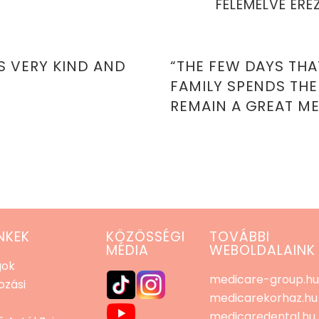
FELEMELVE ÉR
S VERY KIND AND
“THE FEW DAYS THAT
FAMILY SPENDS THE
REMAIN A GREAT M
NKEK
KÖZÖSSÉGI
TOVÁBBI
MÉDIA
WEBOLDALAINK
gok
medicare-group.h
zási
medicarekorhaz.hu
medicaredental.hu