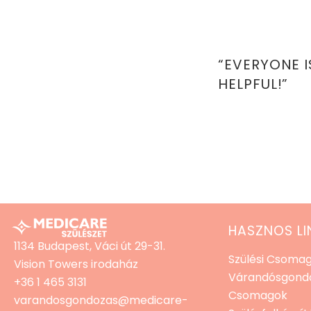
“EVERYONE I
HELPFUL!”
HASZNOS LI
1134 Budapest, Váci út 29-31.
Szülési Csoma
Vision Towers irodaház
Várandósgondo
+36 1 465 3131
Csomagok
varandosgondozas@medicare-