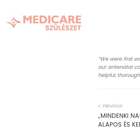
“We were first 
our antenatal ca
helpful, thorough
PREVIOUS
„MINDENKI N
ALAPOS ÉS KE