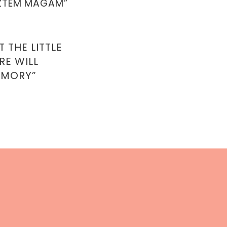
EZTEM MAGAM”
 THE LITTLE
RE WILL
EMORY”
u