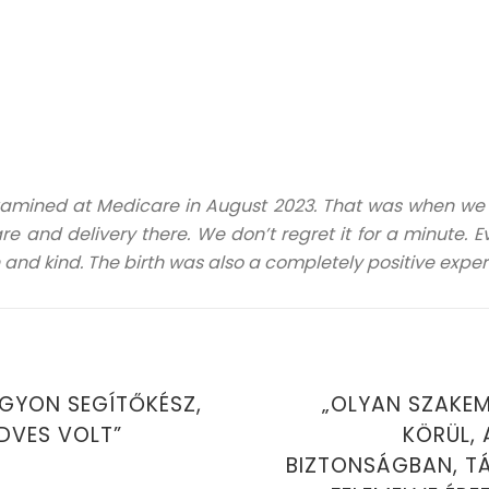
examined at Medicare in August 2023. That was when we
re and delivery there. We don’t regret it for a minute. 
 and kind. The birth was also a completely positive exper
AGYON SEGÍTŐKÉSZ,
„OLYAN SZAKEM
DVES VOLT”
KÖRÜL, 
BIZTONSÁGBAN, T