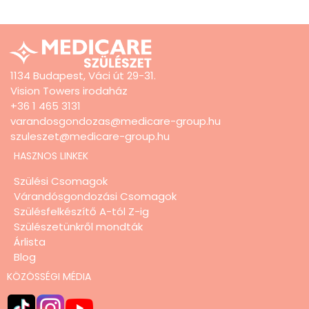
1134 Budapest, Váci út 29-31.
Vision Towers irodaház
+36 1 465 3131
varandosgondozas@medicare-group.hu
szuleszet@medicare-group.hu
HASZNOS LINKEK
Szülési Csomagok
Várandósgondozási Csomagok
Szülésfelkészítő A-tól Z-ig
Szülészetünkről mondták
Árlista
Blog
KÖZÖSSÉGI MÉDIA