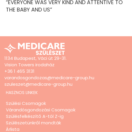
“EVERYONE WAS VERY KIND AND ATTENTIVE TO
THE BABY AND US”
1134 Budapest, Váci út 29-31.
Vision Towers irodaház
+36 1 465 3131
varandosgondozas@medicare-group.hu
szuleszet@medicare-group.hu
HASZNOS LINKEK
Szülési Csomagok
Várandósgondozási Csomagok
Szülésfelkészítő A-tól Z-ig
Szülészetünkről mondták
Árlista