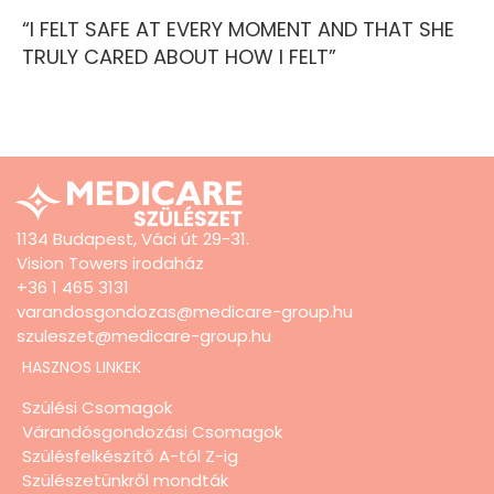
“I FELT SAFE AT EVERY MOMENT AND THAT SHE
TRULY CARED ABOUT HOW I FELT”
1134 Budapest, Váci út 29-31.
Vision Towers irodaház
+36 1 465 3131
varandosgondozas@medicare-group.hu
szuleszet@medicare-group.hu
HASZNOS LINKEK
Szülési Csomagok
Várandósgondozási Csomagok
Szülésfelkészítő A-tól Z-ig
Szülészetünkről mondták