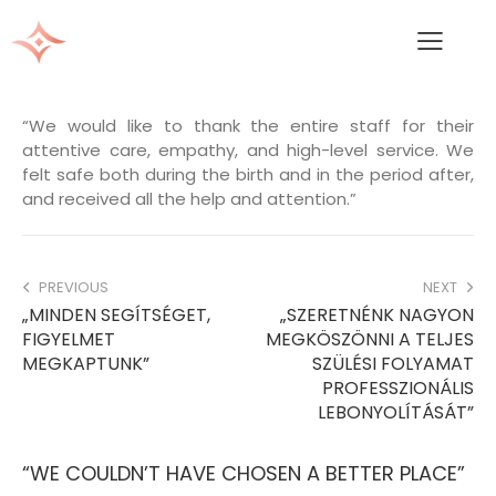
“We would like to thank the entire staff for their
attentive care, empathy, and high-level service. We
felt safe both during the birth and in the period after,
and received all the help and attention.”
PREVIOUS
NEXT
„MINDEN SEGÍTSÉGET,
„SZERETNÉNK NAGYON
FIGYELMET
MEGKÖSZÖNNI A TELJES
MEGKAPTUNK”
SZÜLÉSI FOLYAMAT
PROFESSZIONÁLIS
LEBONYOLÍTÁSÁT”
“WE COULDN’T HAVE CHOSEN A BETTER PLACE”