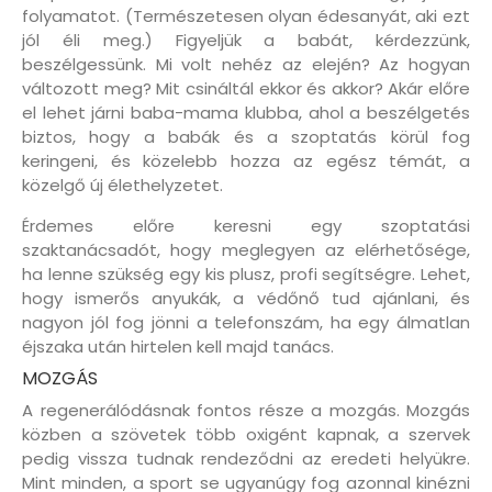
folyamatot. (Természetesen olyan édesanyát, aki ezt
jól éli meg.) Figyeljük a babát, kérdezzünk,
beszélgessünk. Mi volt nehéz az elején? Az hogyan
változott meg? Mit csináltál ekkor és akkor? Akár előre
el lehet járni baba-mama klubba, ahol a beszélgetés
biztos, hogy a babák és a szoptatás körül fog
keringeni, és közelebb hozza az egész témát, a
közelgő új élethelyzetet.
Érdemes előre keresni egy szoptatási
szaktanácsadót, hogy meglegyen az elérhetősége,
ha lenne szükség egy kis plusz, profi segítségre. Lehet,
hogy ismerős anyukák, a védőnő tud ajánlani, és
nagyon jól fog jönni a telefonszám, ha egy álmatlan
éjszaka után hirtelen kell majd tanács.
MOZGÁS
A regenerálódásnak fontos része a mozgás. Mozgás
közben a szövetek több oxigént kapnak, a szervek
pedig vissza tudnak rendeződni az eredeti helyükre.
Mint minden, a sport se ugyanúgy fog azonnal kinézni