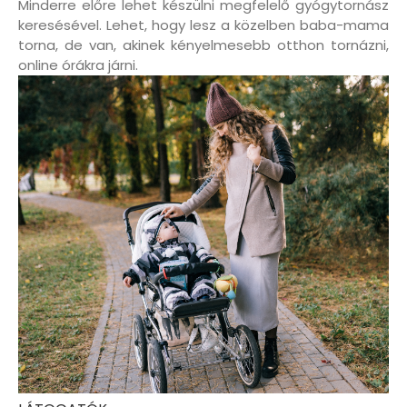
Minderre előre lehet készülni megfelelő gyógytornász
keresésével. Lehet, hogy lesz a közelben baba-mama
torna, de van, akinek kényelmesebb otthon tornázni,
online órákra járni.