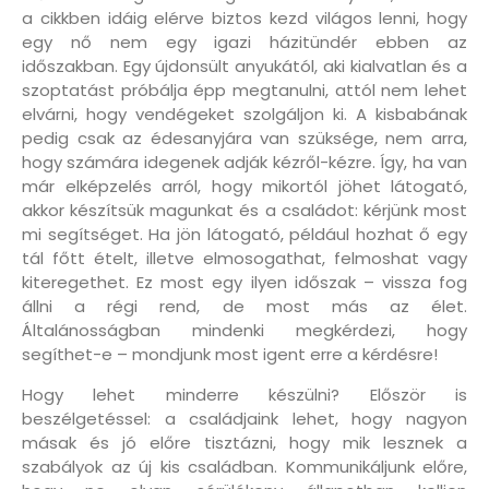
a cikkben idáig elérve biztos kezd világos lenni, hogy
egy nő nem egy igazi házitündér ebben az
időszakban. Egy újdonsült anyukától, aki kialvatlan és a
szoptatást próbálja épp megtanulni, attól nem lehet
elvárni, hogy vendégeket szolgáljon ki. A kisbabának
pedig csak az édesanyjára van szüksége, nem arra,
hogy számára idegenek adják kézről-kézre. Így, ha van
már elképzelés arról, hogy mikortól jöhet látogató,
akkor készítsük magunkat és a családot: kérjünk most
mi segítséget. Ha jön látogató, például hozhat ő egy
tál főtt ételt, illetve elmosogathat, felmoshat vagy
kiteregethet. Ez most egy ilyen időszak – vissza fog
állni a régi rend, de most más az élet.
Általánosságban mindenki megkérdezi, hogy
segíthet-e – mondjunk most igent erre a kérdésre!
Hogy lehet minderre készülni? Először is
beszélgetéssel: a családjaink lehet, hogy nagyon
másak és jó előre tisztázni, hogy mik lesznek a
szabályok az új kis családban. Kommunikáljunk előre,