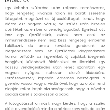
LÁTOGATÓK
Egy kisbaba születése után teljesen természetes,
hogy rengeteg kíváncsi rokon és barát szeretne
látogatni, megnézni az új családtagot. Lehet, hogy
előtte ezt nagyon vártuk, de szülés után hirtelen
átértékeli az ember a vendégfogadást. Egyrészt ott
lesz egy újszülöttünk, akinek nem csak az
immunrendszere nem lesz kész rengeteg emberrel
találkozni, de amire kevésbe gondolunk: az
idegrendszere sem. Az újszülöttek idegrendszere
hamar telítődik az ingerekkel: új zajokkal, idegenek
hangjával, különböző ölelésekkel és illatokkal. Egy
hosszú vendégeskedés után lehet számítani egy
nagyon nyűgös, nehezen elalvó kisbabára.
Fertőzésveszély kapcsán érdemes beszélgetni a
gyerekorvossal vagy a védőnővel, hogy az oltási rend
alapján mikor látják biztonságosnak, hogy a bővebb
családi körrel is találkozzon a baba.
A látogatással a másik nagy kérdés, hogy a szülés
előtt a vendéglátó mindig a háziasszony volt, de talán