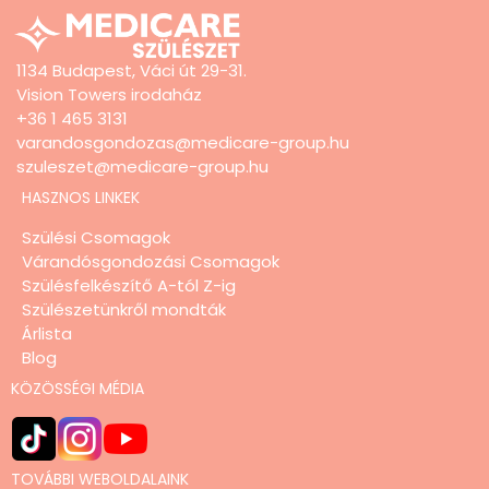
1134 Budapest, Váci út 29-31.
Vision Towers irodaház
+36 1 465 3131
varandosgondozas@medicare-group.hu
szuleszet@medicare-group.hu
HASZNOS LINKEK
Szülési Csomagok
Várandósgondozási Csomagok
Szülésfelkészítő A-tól Z-ig
Szülészetünkről mondták
Árlista
Blog
KÖZÖSSÉGI MÉDIA
TOVÁBBI WEBOLDALAINK