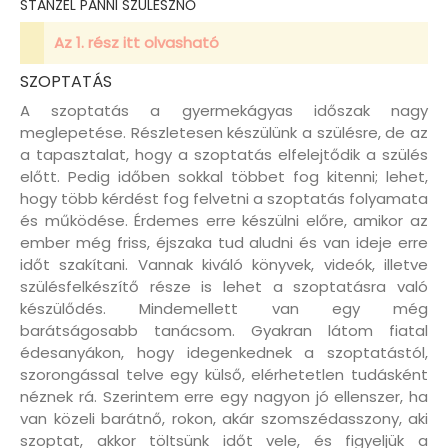
STANZEL PANNI SZÜLÉSZNŐ
Az 1. rész itt olvasható
SZOPTATÁS
A szoptatás a gyermekágyas időszak nagy
meglepetése. Részletesen készülünk a szülésre, de az
a tapasztalat, hogy a szoptatás elfelejtődik a szülés
előtt. Pedig időben sokkal többet fog kitenni; lehet,
hogy több kérdést fog felvetni a szoptatás folyamata
és működése. Érdemes erre készülni előre, amikor az
ember még friss, éjszaka tud aludni és van ideje erre
időt szakítani. Vannak kiváló könyvek, videók, illetve
szülésfelkészítő része is lehet a szoptatásra való
készülődés. Mindemellett van egy még
barátságosabb tanácsom. Gyakran látom fiatal
édesanyákon, hogy idegenkednek a szoptatástól,
szorongással telve egy külső, elérhetetlen tudásként
néznek rá. Szerintem erre egy nagyon jó ellenszer, ha
van közeli barátnő, rokon, akár szomszédasszony, aki
szoptat, akkor töltsünk időt vele, és figyeljük a