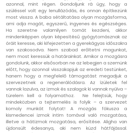
azonnal, mint régen. Gondoljunk rá úgy, hogy a
szüléssel volt egy lenullázódás, és onnan építkezünk
most vissza. A baba sétáltatása olyan mozgásforma,
ami adja magát, egyszerű, ingyenes és egészséges.
Ha szeretne valamilyen tornát kezdeni, akkor
mindenképpen olyan képesítésű gyógytornásznak az
óráit keresse, aki kifejezetten a gyerekágyas időszakra
van szakosodva. Nem szabad erőltetni magunkat,
nem most keressük a határainkat. Amikor a mozgásra
gondolunk, akkor elsősorban ne az lebegjen a szemünk
előtt, hogy azonnal visszakapjuk az eredeti testünket,
hanem hogy a megfelelő támogatást megadjuk a
szervezetnek a regenerálódásra. Az ízületek fel
vannak lazulva, az izmok és szalagok ki vannak nyúlva –
türelem kell a folyamathoz. Ne felejtsük, hogy
mindeközben a tejtermelés is folyik – a szervezet
komoly munkát folytat! A mozgás fókusza a
kismedencei izmok intim tornával való mozgatása,
illetve a hátizmok mozgatása, erősítése. Aligha van
újdonsült édesanya, aki nem küzd hátfájással.