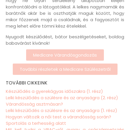
hogy ne olyan sérülékeny állapotban kelljen
konfrontálódni a látogatókkal. A lelkes nagymamák és
barátnők akár be is oszthatják maguk között, hogy
mikor főzzenek majd a családnak, és a fagyasztót is
meg lehet előre tömni kész ételekkel.
Nyugodt készülődést, bátor beszélgetéseket, boldog
babavárást kívánok!
Medicare Várandósgondozás
További részletek a Medicare Szülészetről
TOVÁBBI CIKKEINK
Készülődés a gyerekágyas időszakra (1. rész)
Lelki készülődés a szülésre és az anyaságra (2. rész)
Várandósság asztmásan?
Lelki készülődés a szülésre és az anyaságra (1. rész)
Hogyan változik a női test a várandósság során?
Sportolás a terhesség alatt
Mit kell tudni a VBAC-ről, avagy a császármetszés