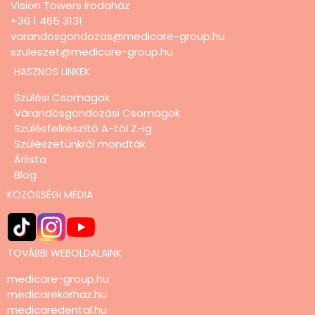
Vision Towers irodaház
+36 1 465 3131
varandosgondozas@medicare-group.hu
szuleszet@medicare-group.hu
HASZNOS LINKEK
Szülési Csomagok
Várandósgondozási Csomagok
Szülésfelkészítő A-tól Z-ig
Szülészetünkről mondták
Árlista
Blog
KÖZÖSSÉGI MÉDIA
TOVÁBBI WEBOLDALAINK
medicare-group.hu
medicarekorhaz.hu
medicaredental.hu