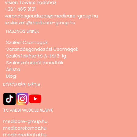
Vision Towers irodaház
+36 1 465 3131
varandosgondozas@medicare-group.hu
szuleszet@medicare-group.hu
HASZNOS LINKEK
Szülési Csomagok
Várandósgondozási Csomagok
Szülésfelkészítő A-tól Z-ig
Szülészetünkről mondták
Árlista
Blog
KÖZÖSSÉGI MÉDIA
TOVÁBBI WEBOLDALAINK
medicare-group.hu
medicarekorhaz.hu
medicaredental.hu