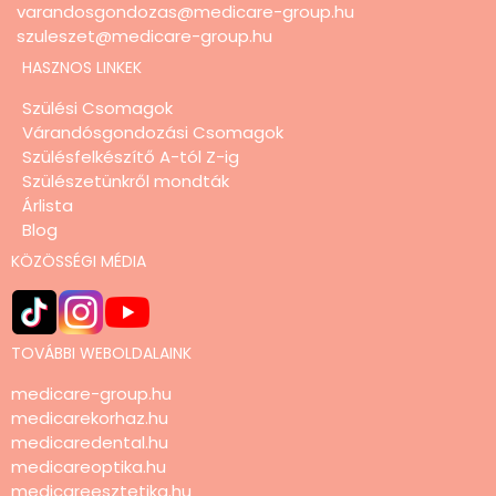
varandosgondozas@medicare-group.hu
szuleszet@medicare-group.hu
HASZNOS LINKEK
Szülési Csomagok
Várandósgondozási Csomagok
Szülésfelkészítő A-tól Z-ig
Szülészetünkről mondták
Árlista
Blog
KÖZÖSSÉGI MÉDIA
TOVÁBBI WEBOLDALAINK
medicare-group.hu
medicarekorhaz.hu
medicaredental.hu
medicareoptika.hu
medicareesztetika.hu