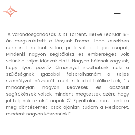
„A várandósgondozás is itt történt, illetve Február 18-
án megszületett a lányunk Emma. Jobb kezekben
nem is lehettünk volna, profi volt a teljes csapat,
Mindenki nagyon segítőkész és emberséges volt
velünk a teljes időszak alatt. Nagyon hálásak vagyunk,
hogy ilyen pozitív élménnyel indulhatunk neki a
szülőségnek. Igazából felsorolhatnám a teljes
személyzet névsorát, mert sokakkal találkoztunk, és
mindannyian nagyon kedvesek és abszolút
segítőkészek voltak, mindent megtettek azért, hogy
jól teljenek az első napok. 🙂 Egyáltalán nem bántam
meg döntésemet, csak ajánlani tudom a Medicaret,
mindent nagyon köszönünk!”