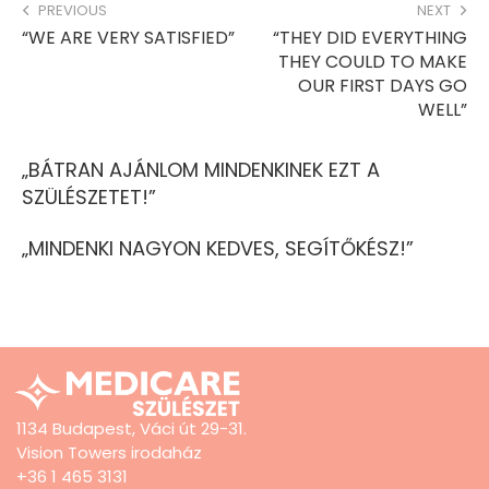
PREVIOUS
NEXT
“WE ARE VERY SATISFIED”
“THEY DID EVERYTHING
THEY COULD TO MAKE
OUR FIRST DAYS GO
WELL”
„BÁTRAN AJÁNLOM MINDENKINEK EZT A
SZÜLÉSZETET!”
„MINDENKI NAGYON KEDVES, SEGÍTŐKÉSZ!”
1134 Budapest, Váci út 29-31.
Vision Towers irodaház
+36 1 465 3131