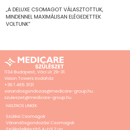
„A DELUXE CSOMAGOT VÁLASZTOTTUK,
MINDENNEL MAXIMÁLISAN ELÉGEDETTEK
VOLTUNK”
1134 Budapest, Váci út 29-31.
Vision Towers irodaház
+36 1 465 3131
varandosgondozas@medicare-group.hu
szuleszet@medicare-group.hu
HASZNOS LINKEK
Szülési Csomagok
Várandósgondozási Csomagok
Szülésfelkészítő A-tól Z-ig