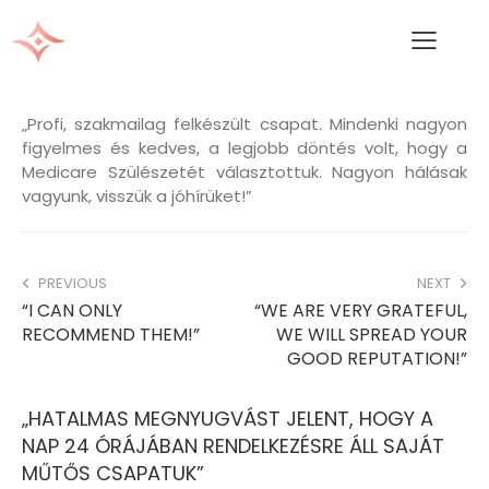
„Profi, szakmailag felkészült csapat. Mindenki nagyon
figyelmes és kedves, a legjobb döntés volt, hogy a
Medicare Szülészetét választottuk. Nagyon hálásak
vagyunk, visszük a jóhírüket!”
PREVIOUS
NEXT
“I CAN ONLY
“WE ARE VERY GRATEFUL,
RECOMMEND THEM!”
WE WILL SPREAD YOUR
GOOD REPUTATION!”
„HATALMAS MEGNYUGVÁST JELENT, HOGY A
NAP 24 ÓRÁJÁBAN RENDELKEZÉSRE ÁLL SAJÁT
MŰTŐS CSAPATUK”