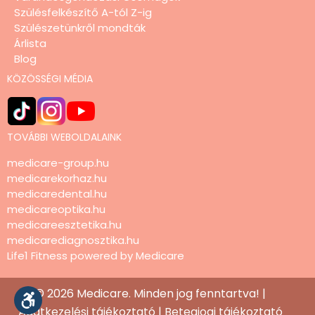
Szülésfelkészítő A-tól Z-ig
Szülészetünkről mondták
Árlista
Blog
KÖZÖSSÉGI MÉDIA
TOVÁBBI WEBOLDALAINK
medicare-group.hu
medicarekorhaz.hu
medicaredental.hu
medicareoptika.hu
medicareesztetika.hu
medicarediagnosztika.hu
Life1 Fitness powered by Medicare
© 2026 Medicare. Minden jog fenntartva! |
Adatkezelési tájékoztató
|
Betegjogi tájékoztató