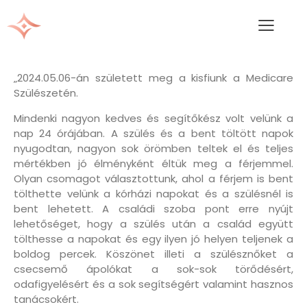
„2024.05.06-án született meg a kisfiunk a Medicare
Szülészetén.
Mindenki nagyon kedves és segítőkész volt velünk a
nap 24 órájában. A szülés és a bent töltött napok
nyugodtan, nagyon sok örömben teltek el és teljes
mértékben jó élményként éltük meg a férjemmel.
Olyan csomagot választottunk, ahol a férjem is bent
tölthette velünk a kórházi napokat és a szülésnél is
bent lehetett. A családi szoba pont erre nyújt
lehetőséget, hogy a szülés után a család együtt
tölthesse a napokat és egy ilyen jó helyen teljenek a
boldog percek. Köszönet illeti a szülésznőket a
csecsemő ápolókat a sok-sok törődésért,
odafigyelésért és a sok segítségért valamint hasznos
tanácsokért.