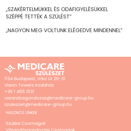
„SZAKÉRTELMÜKKEL ÉS ODAFIGYELÉSÜKKEL
SZÉPPÉ TETTÉK A SZÜLÉST”
„NAGYON MEG VOLTUNK ELÉGEDVE MINDENNEL”
1134 Budapest, Váci út 29-31.
Vision Towers irodaház
+36 1 465 3131
varandosgondozas@medicare-group.hu
szuleszet@medicare-group.hu
HASZNOS LINKEK
Szülési Csomagok
Várandósgondozási Csomagok