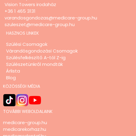
Vision Towers irodaház
+36 1 465 3131
varandosgondozas@medicare-group.hu
szuleszet@medicare-group.hu
HASZNOS LINKEK
Szülési Csomagok
Várandósgondozási Csomagok
Szülésfelkészítő A-tól Z-ig
Szülészetünkről mondták
Árlista
Blog
KÖZÖSSÉGI MÉDIA
TOVÁBBI WEBOLDALAINK
medicare-group.hu
medicarekorhaz.hu
medicaredental.hu