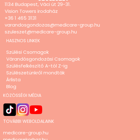
1134 Budapest, Váci út 29-31.
Vision Towers irodaház
+36 1 465 3131
varandosgondozas@medicare-group.hu
szuleszet@medicare-group.hu
HASZNOS LINKEK
Szülési Csomagok
Várandósgondozási Csomagok
Szülésfelkészítő A-tól Z-ig
Szülészetünkről mondták
Árlista
Blog
KÖZÖSSÉGI MÉDIA
TOVÁBBI WEBOLDALAINK
medicare-group.hu
medicarekorhaz.hu