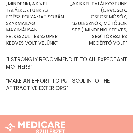
„MINDENKI, AKIVEL
„AKIKKEL TALÁLKOZTUNK
TALÁLKOZTUNK AZ
(ORVOSOK,
EGÉSZ FOLYAMAT SORÁN
CSECSEMŐSÖK,
SZAKMAILAG
SZÜLÉSZNŐK, MŰTŐSÖK
MAXIMÁLISAN
STB.) MINDENKI KEDVES,
FELKÉSZÜLT ÉS SZUPER
SEGÍTŐKÉSZ ÉS
KEDVES VOLT VELÜNK”
MEGÉRTŐ VOLT”
“I STRONGLY RECOMMEND IT TO ALL EXPECTANT
MOTHERS”
“MAKE AN EFFORT TO PUT SOUL INTO THE
ATTRACTIVE EXTERIORS”